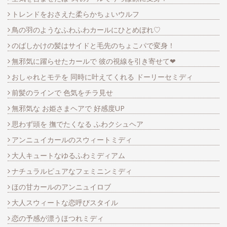
トレンドをおさえた柔らかちょいウルフ
鳥の羽のようなふわふわカールにひとめぼれ♡
のばしかけの髪はサイドと毛先のちょこパで変身！
無邪気に躍らせたカールで 彼の視線を引き寄せて❤
おしゃれとモテを 同時に叶えてくれる ドーリーセミディ
前髪のラインで 色気をチラ見せ
無邪気な お姫さまヘアで 好感度UP
思わず頭を 撫でたくなる ふわクシュヘア
アンニュイカールのスウィートミディ
大人キュートなゆるふわミディアム
ナチュラルピュアなフェミニンミディ
ほの甘カールのアンニュイロブ
大人スウィートな恋呼びスタイル
恋の予感が漂うほつれミディ