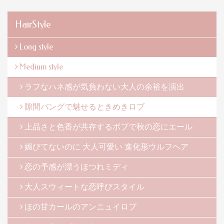
HairStyle
Long style
Medium style
ラフなハネ感が気負わない大人の余裕を演出
隙間バングで魅せるときめきロブ
上品さと色香が共存するボブで秋の恋にエール
媚びてないのに 大人可愛い 進化形ウルフヘア
恋の予感が漂うほつれミディ
大人スウィートな恋呼びスタイル
ほの甘カールのアンニュイロブ