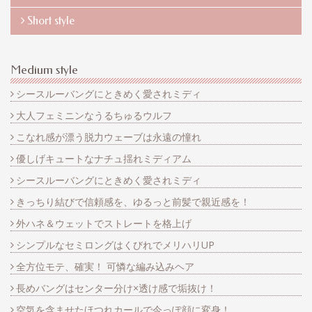
Short style
Medium style
シースルーバングにときめく愛されミディ
大人フェミニンなうるちゅるウルフ
こなれ感が漂う脱力ウェーブは永遠の憧れ
優しげキュートなナチュ揺れミディアム
シースルーバングにときめく愛されミディ
きっちり結びで信頼感を、ゆるっと前髪で親近感を！
外ハネ＆ウェットでストレートを格上げ
シンプルなセミロングはくびれでメリハリUP
全方位モテ、確実！ 可憐な編み込みヘア
長めバングはセンター分け×透け感で垢抜け！
空気を含ませたほつれカールで今っぽ顔に変身！