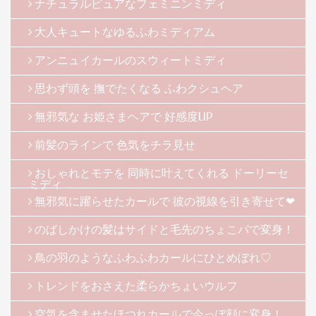
ナチュラルピュアなフェミニンミディ
大人キュートなゆるふわミディアム
アンニュイカールのスウィートミディ
思わず頭を 撫でたくなる ふわクシュヘア
無邪気な お姫さまヘアで 好感度UP
前髪のラインで 色気をチラ見せ
おしゃれとモテを 同時に叶えてくれる ドーリーセ
ミディ
無邪気に躍らせたカールで 彼の視線を引き寄せて❤
のばしかけの髪はサイドと毛先のちょこパで変身！
鳥の羽のようなふわふわカールにひとめぼれ♡
トレンドをおさえた柔らかちょいウルフ
空気を含ませたほつれカールで今っぽ顔に変身！