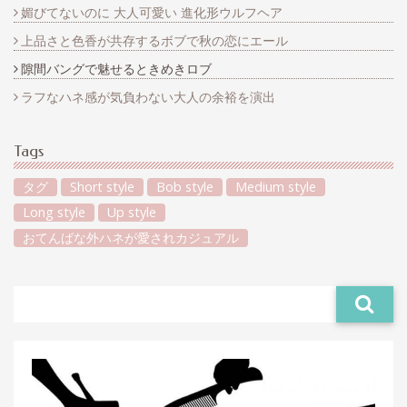
媚びてないのに 大人可愛い 進化形ウルフヘア
上品さと色香が共存するボブで秋の恋にエール
隙間バングで魅せるときめきロブ
ラフなハネ感が気負わない大人の余裕を演出
Tags
タグ
Short style
Bob style
Medium style
Long style
Up style
おてんばな外ハネが愛されカジュアル