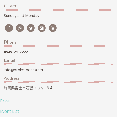
Closed
Sunday and Monday
Phone
0545-21-7222
Email
info@otokotoonna.net
Address
静岡県富士市石坂３８９ｰ６４
Price
Event List