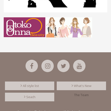
All style list
What's New
The Team
Seach