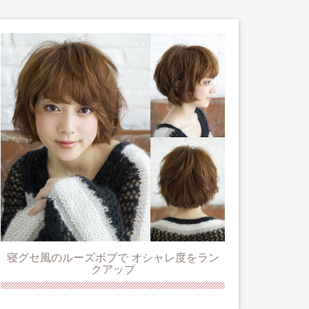
寝グセ風のルーズボブで オシャレ度をラン
クアップ