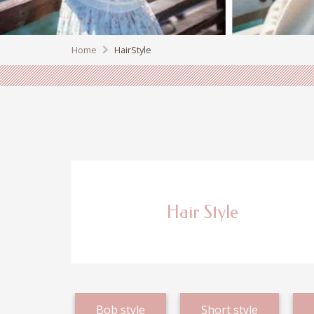
Home
HairStyle
Hair Style
Bob style
Short style