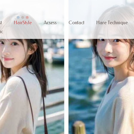
t
HairStyle
Acsess
Contact
Hare Technique
ic