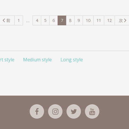
前
1
4
5
6
7
8
9
10
11
12
次
…
（こ
の
ペ
ー
ジ）
t style
Medium style
Long style