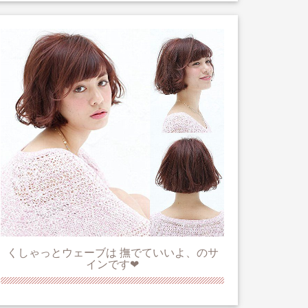
くしゃっとウェーブは 撫でていいよ、のサ
インです❤