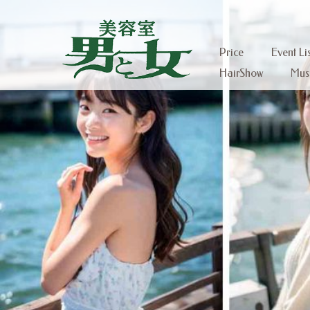
Price
Event Lis
HairShow
Mus