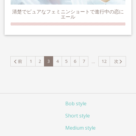
清楚でピュアなフェミニンショートで進行中の恋に
エール
前
1
2
3
4
5
6
7
12
次
…
（こ
の
ペ
ー
ジ）
Bob style
Short style
Medium style